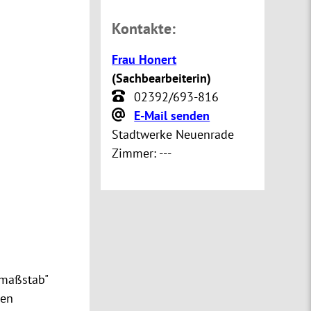
Kontakte:
Frau Honert
(
Sachbearbeiterin
)
02392/693-816
E-Mail senden
Stadtwerke Neuenrade
Zimmer:
---
lmaßstab"
den