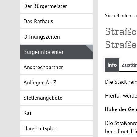
Der Bürgermeister
Sie befinden sic
Das Rathaus
Straße
Öffnungszeiten
Straß
Bürgerinfocenter
Info
Zustän
Ansprechpartner
Die Stadt rei
Anliegen A - Z
Hierfür werd
Stellenangebote
Höhe der Ge
Rat
Die Straßenr
Haushaltsplan
berechnet. Hi