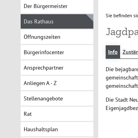
Der Bürgermeister
Sie befinden sic
Das Rathaus
Jagdpa
Öffnungszeiten
Info
Zustän
Bürgerinfocenter
Ansprechpartner
Die bejagbare
gemeinschaftl
Anliegen A - Z
gemeinschaftl
Stellenangebote
Die Stadt Neu
Eigenjagdbezi
Rat
Haushaltsplan