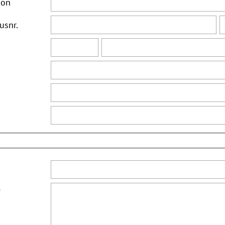
ion
usnr.
*