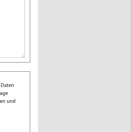
 Daten
rage
nen und
m