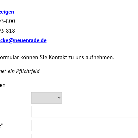
zeigen
93-800
93-818
cke@neuenrade.de
Formular können Sie Kontakt zu uns aufnehmen.
et ein Pflichtfeld
ten
e
*