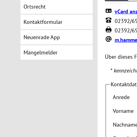
Ortsrecht
vCard an
02392/6
Kontaktformular
02392/6
Neuenrade App
m.hamme
Mängelmelder
Über dieses 
* kennzeichn
Kontaktda
Anrede
Vorname
Nachnam