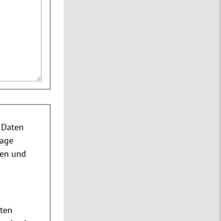
 Daten
rage
nen und
m
ten