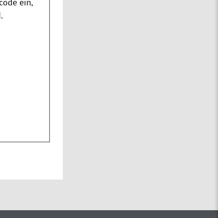
code ein,
.