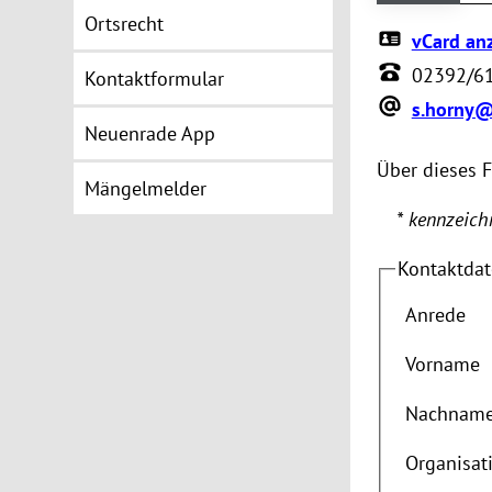
Ortsrecht
vCard an
02392/6
Kontaktformular
s.horny
Neuenrade App
Über dieses 
Mängelmelder
* kennzeichn
Kontaktda
Anrede
Vorname
Nachnam
Organisat