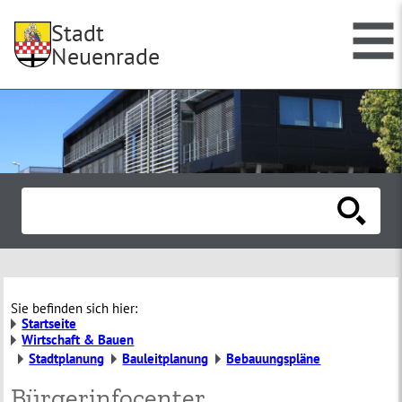
Stadt
Neuenrade
Sie befinden sich hier:
Startseite
Wirtschaft & Bauen
Stadtplanung
Bauleitplanung
Bebauungspläne
Bürgerinfocenter