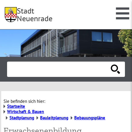
Stadt
Neuenrade
Sie befinden sich hier:
Startseite
Wirtschaft & Bauen
Stadtplanung
Bauleitplanung
Bebauungspläne
Erwachsenenbildung