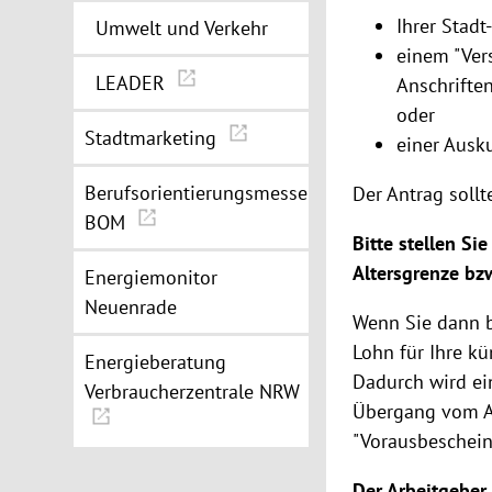
Ihrer Stad
Umwelt und Verkehr
einem "Ver
LEADER
Anschrifte
oder
Stadtmarketing
einer Ausk
Berufsorientierungsmesse
Der Antrag sollt
BOM
Bitte stellen Si
Altersgrenze bz
Energiemonitor
Neuenrade
Wenn Sie dann be
Lohn für Ihre kü
Energieberatung
Dadurch wird ei
Verbraucherzentrale NRW
Übergang vom Ar
"Vorausbeschein
Der Arbeitgeber