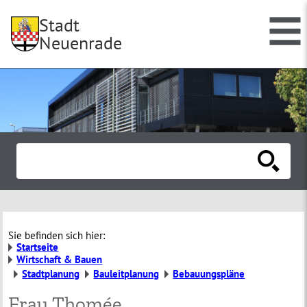
Stadt
Neuenrade
Sie befinden sich hier:
Startseite
Wirtschaft & Bauen
Stadtplanung
Bauleitplanung
Bebauungspläne
Frau Thomée