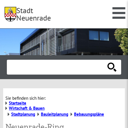
Stadt
Neuenrade
Sie befinden sich hier:
Startseite
Wirtschaft & Bauen
Stadtplanung
Bauleitplanung
Bebauungspläne
Neuenrade-Ring