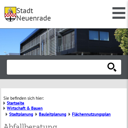
Stadt
Neuenrade
Sie befinden sich hier:
Startseite
Wirtschaft & Bauen
Stadtplanung
Bauleitplanung
Flächennutzungsplan
Abfallberatung