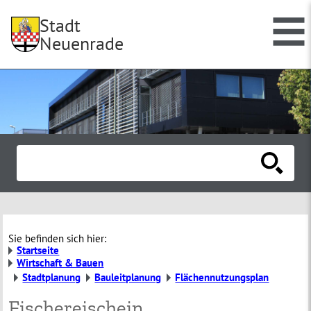
Stadt
Neuenrade
Sie befinden sich hier:
Startseite
Wirtschaft & Bauen
Stadtplanung
Bauleitplanung
Flächennutzungsplan
Fischereischein