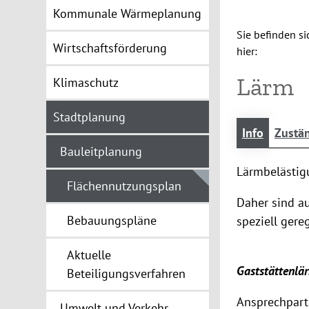
Kommunale Wärmeplanung
Sie befinden si
Wirtschaftsförderung
hier:
Lärm
Klimaschutz
Stadtplanung
Info
Zustän
Bauleitplanung
Lärmbelästig
Flächennutzungsplan
Daher sind a
Bebauungspläne
speziell gereg
Aktuelle
Gaststättenlä
Beteiligungsverfahren
Ansprechpartn
Umwelt und Verkehr