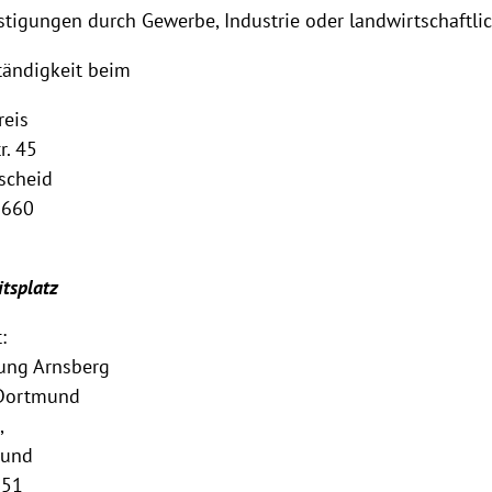
tigungen durch Gewerbe, Industrie oder landwirtschaftli
tändigkeit beim
reis
r. 45
scheid
6660
tsplatz
:
rung Arnsberg
 Dortmund
,
mund
151