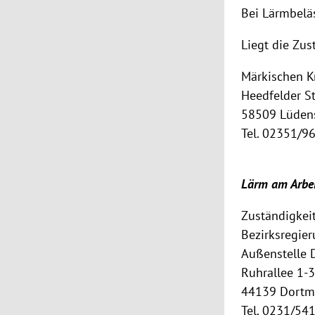
Bei Lärmbeläs
Liegt die Zus
Märkischen K
Heedfelder St
58509 Lüden
Tel. 02351/9
Lärm am Arbei
Zuständigkeit
Bezirksregie
Außenstelle
Ruhrallee 1-3
44139 Dort
Tel. 0231/54