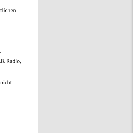
tlichen
r
B. Radio,
 nicht