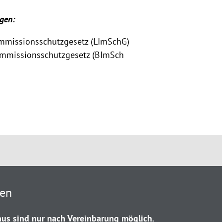
gen:
mmissionsschutzgesetz (LImSchG)
mmissionsschutzgesetz (BImSch
ten
us sind nur nach Vereinbarung möglich.