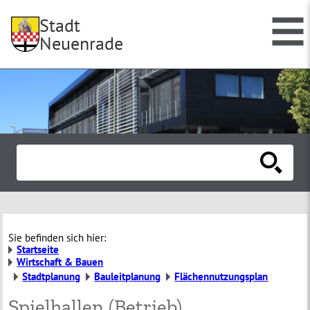
Stadt
Neuenrade
Sie befinden sich hier:
Startseite
Wirtschaft & Bauen
Stadtplanung
Bauleitplanung
Flächennutzungsplan
Spielhallen (Betrieb)