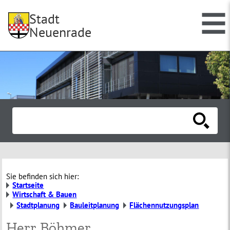
Stadt
Neuenrade
Sie befinden sich hier:
Startseite
Wirtschaft & Bauen
Stadtplanung
Bauleitplanung
Flächennutzungsplan
Herr Böhmer