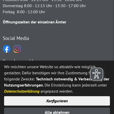
Donnerstag 8:00 - 12:15 Uhr - 13:30 - 17:00 Uhr
Freitag 8:00 - 12:00 Uhr
Öffnungszeiten der einzelnen Ämter
Social Media
Sprachauswahl
Wir möchten unsere Website so attraktiv wie möglich
gestalten. Dafür benötigen wir Ihre Zustimmung für
Möchten Sie von
Google Translate
bereitgestellte externe Inh
folgende Zwecke:
Technisch notwendig & Verbesserung der
Nutzungserfahrungen
. Die Einstellung kann jederzeit unter
Ja
Immer
Datenschutzerklärung
angepasst werden.
Konfigurieren
Sitemap
Impressum
Datenschutz
Alle ablehnen