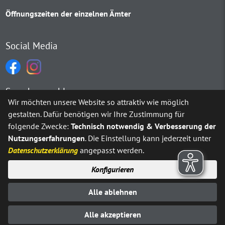
Öffnungszeiten der einzelnen Ämter
Social Media
Sprachauswahl
Wir möchten unsere Website so attraktiv wie möglich
gestalten. Dafür benötigen wir Ihre Zustimmung für
Möchten Sie von
Google Translate
bereitgestellte externe Inh
folgende Zwecke:
Technisch notwendig & Verbesserung der
Nutzungserfahrungen
. Die Einstellung kann jederzeit unter
Ja
Immer
Datenschutzerklärung
angepasst werden.
Konfigurieren
Sitemap
Impressum
Datenschutz
Alle ablehnen
Erklärung zur Barrierefreiheit
Kontakt
© Stadt Neuenrade 2025
Alle akzeptieren