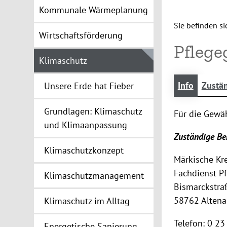
Kommunale Wärmeplanung
Sie befinden sic
Wirtschaftsförderung
Pflege
Klimaschutz
Info
Zustän
Unsere Erde hat Fieber
Grundlagen: Klimaschutz
Für die Gewäh
und Klimaanpassung
Zuständige Be
Klimaschutzkonzept
Märkische Kre
Fachdienst P
Klimaschutzmanagement
Bismarckstra
58762 Altena
Klimaschutz im Alltag
Telefon: 0 23
Energetische Sanierung