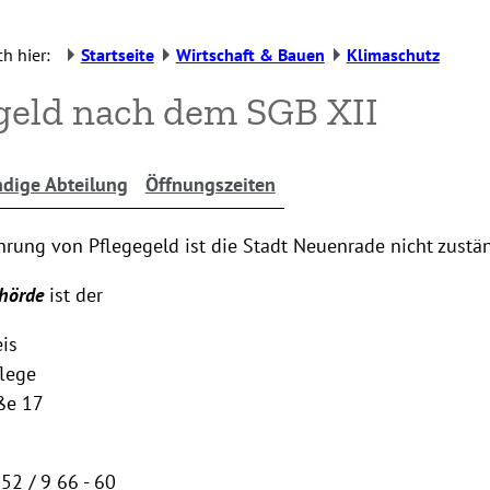
h hier:
Startseite
Wirtschaft & Bauen
Klimaschutz
geld nach dem SGB XII
dige Abteilung
Öffnungszeiten
rung von Pflegegeld ist die Stadt Neuenrade nicht zustän
hörde
ist der
is
flege
ße 17
 52 / 9 66 - 60