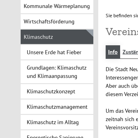
Kommunale Wärmeplanung
Sie befinden sic
Wirtschaftsförderung
Verein
Klimaschutz
Info
Zustän
Unsere Erde hat Fieber
Grundlagen: Klimaschutz
Die Stadt Neu
und Klimaanpassung
Interessengem
Aber auch übe
Klimaschutzkonzept
diesem Verzei
Klimaschutzmanagement
Um das Verein
zeitnah sich 
Klimaschutz im Alltag
Vereinsvorsit
Energetische Sanierung