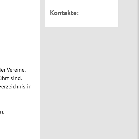
Kontakte:
er Vereine,
hrt sind.
verzeichnis
in
n,