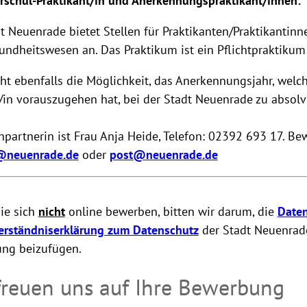
rschul-Praktikant/in und Anerkennungspraktikant/innen:
t Neuenrade bietet Stellen für Praktikanten/Praktikantin
ndheitswesen an. Das Praktikum ist ein Pflichtpraktikum u
ht ebenfalls die Möglichkeit, das Anerkennungsjahr, welc
/in vorauszugehen hat, bei der Stadt Neuenrade zu absolv
partnerin ist Frau Anja Heide, Telefon: 02392 693 17. Be
@neuenrade.de
oder
post@neuenrade.de
ie sich
nicht
online bewerben, bitten wir darum, die
Daten
erständniserklärung zum Datenschut
z
der Stadt Neuenrade
ng beizufügen.
freuen uns auf Ihre Bewerbung