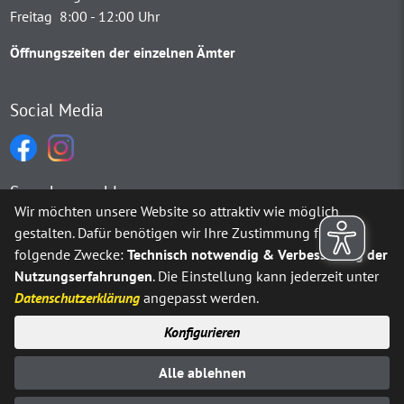
Freitag 8:00 - 12:00 Uhr
Öffnungszeiten der einzelnen Ämter
Social Media
Sprachauswahl
Wir möchten unsere Website so attraktiv wie möglich
gestalten. Dafür benötigen wir Ihre Zustimmung für
Möchten Sie von
Google Translate
bereitgestellte externe Inh
folgende Zwecke:
Technisch notwendig & Verbesserung der
Nutzungserfahrungen
. Die Einstellung kann jederzeit unter
Ja
Immer
Datenschutzerklärung
angepasst werden.
Konfigurieren
Sitemap
Impressum
Datenschutz
Alle ablehnen
Erklärung zur Barrierefreiheit
Kontakt