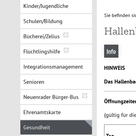
Kinder/Jugendliche
Sie befinden sic
Schulen/Bildung
Halle
Bücherei/Zelius
Info
Flüchtlingshilfe
Integrationsmanagement
HINWEIS
Das Hallenbad
Senioren
Neuenrader Bürger-Bus
Öffnungzeite
Ehrenamtskarte
(gültig für d
Gesundheit
Tag