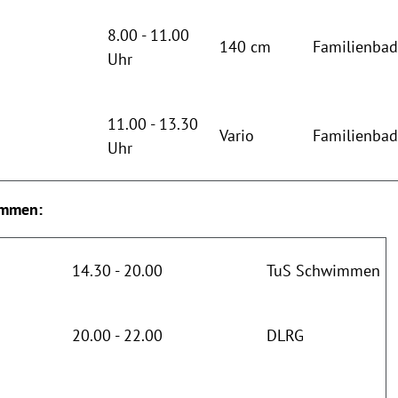
8.00 - 11.00
140 cm
Familienba
Uhr
11.00 - 13.30
Vario
Familienba
Uhr
immen:
tag
14.30 - 20.00
TuS Schwimmen
20.00 - 22.00
DLRG