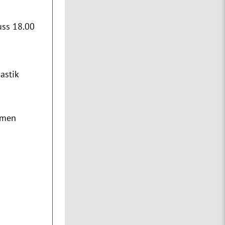
d
uss 18.00
astik
mmen
d
d