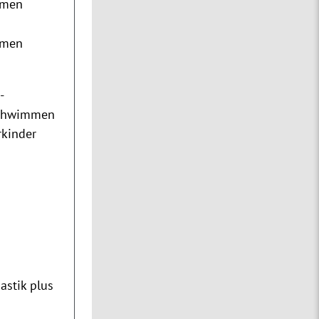
mmen
mmen
-
schwimmen
rkinder
d
stik plus