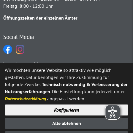
Freitag 8:00 - 12:00 Uhr
Öffnungszeiten der einzelnen Ämter
Social Media
Sprachauswahl
Wir möchten unsere Website so attraktiv wie möglich
gestalten. Dafür benötigen wir Ihre Zustimmung für
Möchten Sie von
Google Translate
bereitgestellte externe Inh
folgende Zwecke:
Technisch notwendig & Verbesserung der
Nutzungserfahrungen
. Die Einstellung kann jederzeit unter
Ja
Immer
Datenschutzerklärung
angepasst werden.
Konfigurieren
Sitemap
Impressum
Datenschutz
Alle ablehnen
Erklärung zur Barrierefreiheit
Kontakt