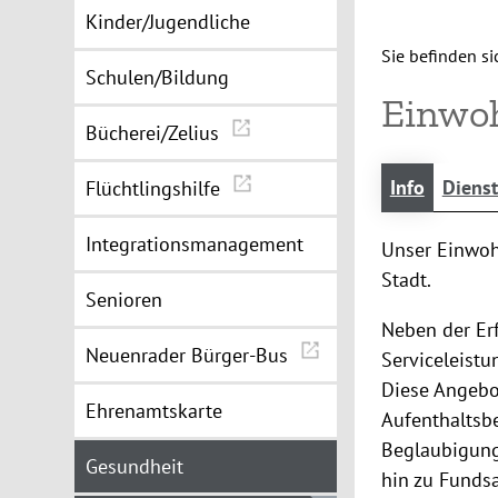
Kinder/Jugendliche
Sie befinden sic
Schulen/Bildung
Einwo
Bücherei/Zelius
Info
Dienst
Flüchtlingshilfe
Integrationsmanagement
Unser Einwohn
Stadt.
Senioren
Neben der Erf
Neuenrader Bürger-Bus
Serviceleist
Diese Angebo
Ehrenamtskarte
Aufenthaltsb
Beglaubigung
Gesundheit
hin zu Funds