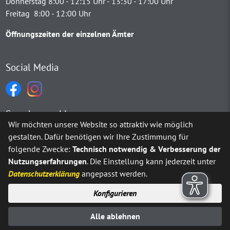
Donnerstag 8:00 - 12:15 Uhr - 13:30 - 17:00 Uhr
Freitag 8:00 - 12:00 Uhr
Öffnungszeiten der einzelnen Ämter
Social Media
Sprachauswahl
Wir möchten unsere Website so attraktiv wie möglich
gestalten. Dafür benötigen wir Ihre Zustimmung für
Möchten Sie von
Google Translate
bereitgestellte externe Inh
folgende Zwecke:
Technisch notwendig & Verbesserung der
Nutzungserfahrungen
. Die Einstellung kann jederzeit unter
Ja
Immer
Datenschutzerklärung
angepasst werden.
Konfigurieren
Sitemap
Impressum
Datenschutz
Alle ablehnen
Erklärung zur Barrierefreiheit
Kontakt