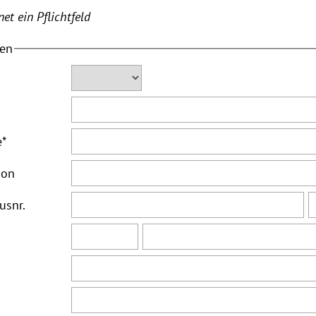
et ein Pflichtfeld
ten
e
*
ion
usnr.