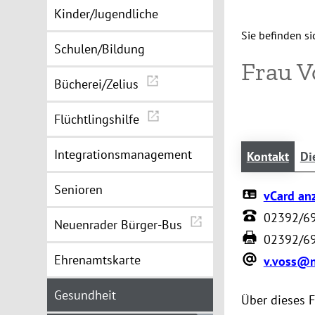
Kinder/Jugendliche
Sie befinden sic
Schulen/Bildung
Frau 
Bücherei/Zelius
Flüchtlingshilfe
Integrationsmanagement
Kontakt
Di
Senioren
vCard an
02392/6
Neuenrader Bürger-Bus
02392/6
Ehrenamtskarte
v.voss@n
Gesundheit
Über dieses 