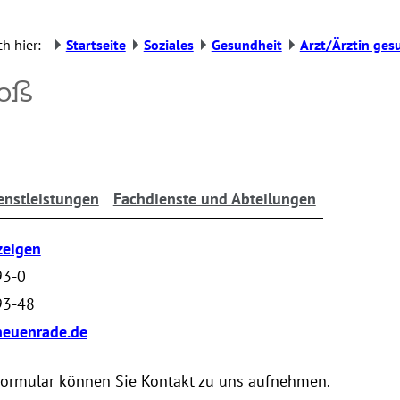
h hier:
Startseite
Soziales
Gesundheit
Arzt/Ärztin ges
Voß
enstleistungen
Fachdienste und Abteilungen
zeigen
93-0
93-48
euenrade.de
Formular können Sie Kontakt zu uns aufnehmen.