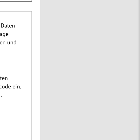
 Daten
rage
nen und
m
ten
code ein,
.