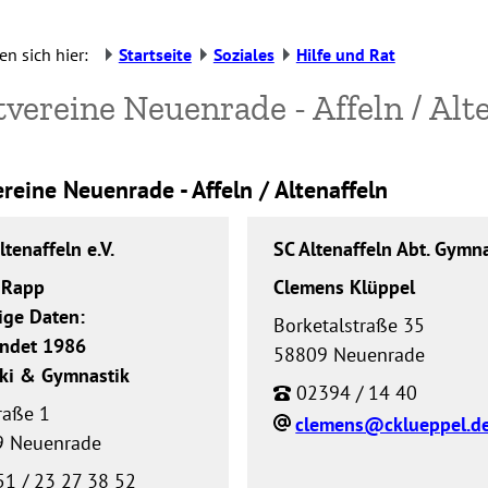
en sich hier:
Startseite
Soziales
Hilfe und Rat
vereine Neuenrade - Affeln / Alt
reine Neuenrade - Affeln / Altenaffeln
Altenaffeln e.V.
SC Altenaffeln Abt. Gymn
 Rapp
Clemens Klüppel
ige Daten:
Borketalstraße 35
ndet 1986
58809 Neuenrade
Ski & Gymnastik
02394 / 14 40
raße 1
clemens@cklueppel.d
9 Neuenrade
1 / 23 27 38 52