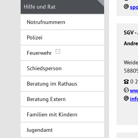
Hilfe und Rat
spo
Notrufnummern
SGV - 
Polizei
Andre
Feuerwehr
Weide
Schiedsperson
58809
0 2
Beratung im Rathaus
www
inf
Beratung Extern
Familien mit Kindern
Jugendamt