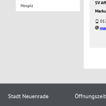
SV Aff
Hospiz
Marku
017
ma
Stadt Neuenrade
Öffnungszei