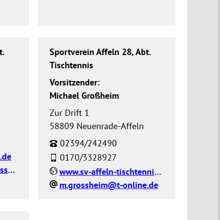
t.
Sportverein Affeln 28, Abt.
Tischtennis
Vorsitzender:
Michael Großheim
Zur Drift 1
58809 Neuenrade-Affeln
02394/242490
.de
0170/3328927
vorstand@sv-affeln-fussball.de
www.sv-affeln-tischtennis.de
m.grossheim@t-online.de