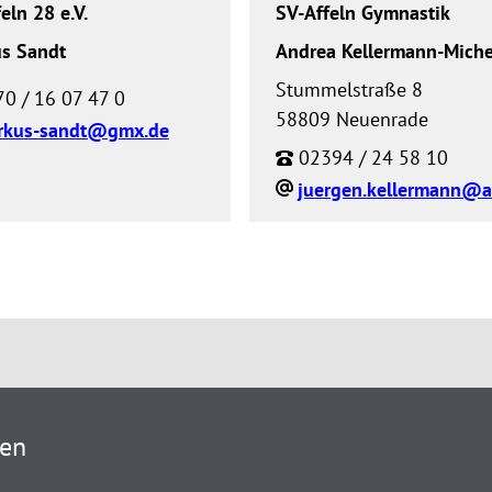
eln 28 e.V.
SV-Affeln Gymnastik
s Sandt
Andrea Kellermann-Miche
Stummelstraße 8
0 / 16 07 47 0
58809 Neuenrade
rkus-sandt@gmx.de
02394 / 24 58 10
ten