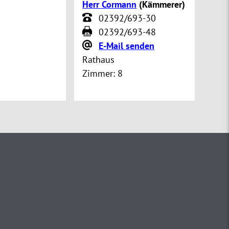
Herr Cormann
(
Kämmerer
)
02392/693-30
02392/693-48
E-Mail senden
Rathaus
Zimmer:
8