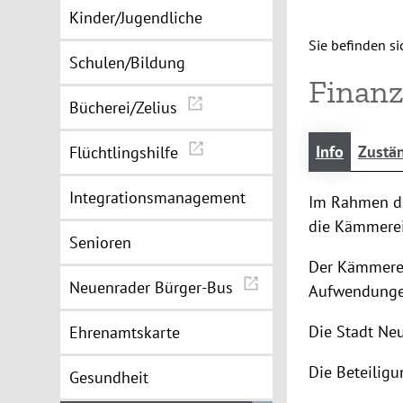
Kinder/Jugendliche
Sie befinden sic
Schulen/Bildung
Finanz
Bücherei/Zelius
Info
Zustän
Flüchtlingshilfe
Integrationsmanagement
Im Rahmen de
die Kämmerei
Senioren
Der Kämmerei
Neuenrader Bürger-Bus
Aufwendungen
Die Stadt Neu
Ehrenamtskarte
Die Beteilig
Gesundheit