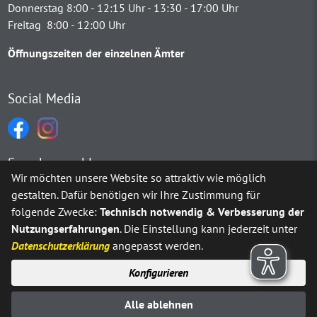
Donnerstag 8:00 - 12:15 Uhr - 13:30 - 17:00 Uhr
Freitag 8:00 - 12:00 Uhr
Öffnungszeiten der einzelnen Ämter
Social Media
Sprachauswahl
Wir möchten unsere Website so attraktiv wie möglich
gestalten. Dafür benötigen wir Ihre Zustimmung für
Möchten Sie von
Google Translate
bereitgestellte externe Inh
folgende Zwecke:
Technisch notwendig & Verbesserung der
Nutzungserfahrungen
. Die Einstellung kann jederzeit unter
Ja
Immer
Datenschutzerklärung
angepasst werden.
Konfigurieren
Sitemap
Impressum
Datenschutz
Alle ablehnen