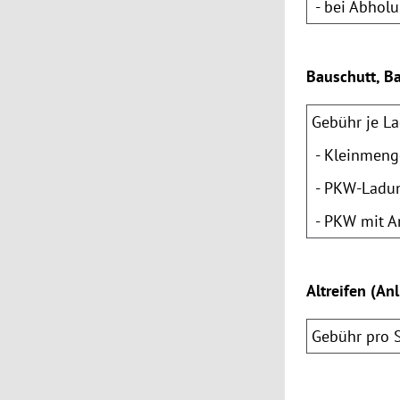
- bei Abholu
Bauschutt, B
Gebühr je La
- Kleinmenge
- PKW-Ladung
- PKW mit An
Altreifen (An
Gebühr pro 