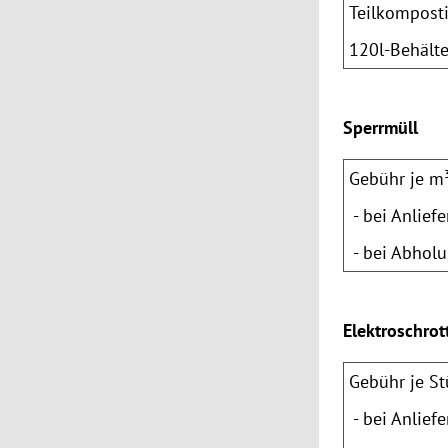
Teilkompost
120l-Behälte
Sperrmüll
Gebühr je m
- bei Anlief
- bei Abholu
Elektroschrot
Gebühr je S
- bei Anlief