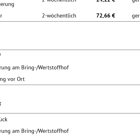
ierung
r
2-wöchentlich
72,66 €
ger
³
erung am Bring-/Wertstoffhof
ng vor Ort
t
tück
erung am Bring-/Wertstoffhof