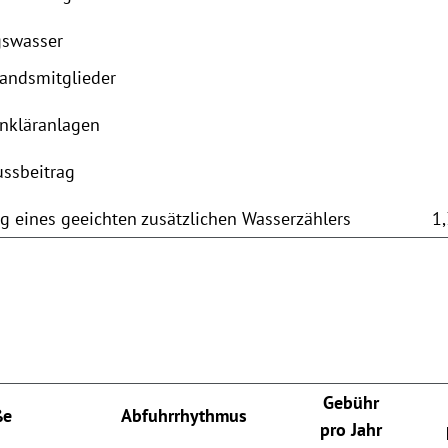
gswasser
bandsmitglieder
inkläranlagen
ussbeitrag
ng eines geeichten zusätzlichen Wasserzählers
1
Gebühr
ße
Abfuhrrhythmus
pro Jahr