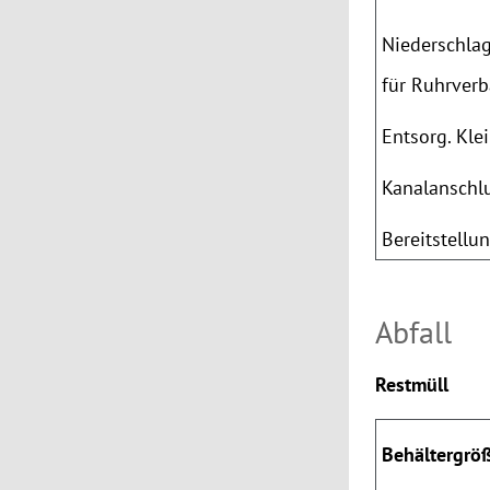
Niederschla
für Ruhrver
Entsorg. Kle
Kanalanschl
Bereitstellu
Abfall
Restmüll
Behältergrö