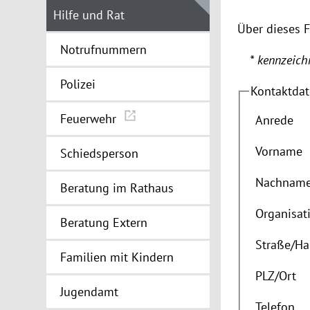
Hilfe und Rat
Über dieses 
Notrufnummern
* kennzeichn
Polizei
Kontaktda
Feuerwehr
Anrede
Vorname
Schiedsperson
Nachnam
Beratung im Rathaus
Organisat
Beratung Extern
Straße
/
Ha
Familien mit Kindern
PLZ
/
Ort
Jugendamt
Telefon