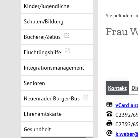
Kinder/Jugendliche
Sie befinden sic
Schulen/Bildung
Frau 
Bücherei/Zelius
Flüchtlingshilfe
Integrationsmanagement
Senioren
Kontakt
Di
Neuenrader Bürger-Bus
vCard an
Ehrenamtskarte
02392/6
02392/6
Gesundheit
k.weber