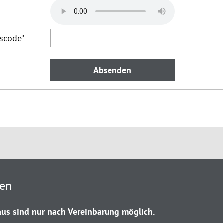
tscode
*
ten
us sind nur nach Vereinbarung möglich.