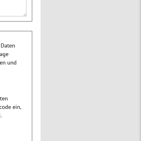
 Daten
rage
nen und
m
ten
code ein,
.