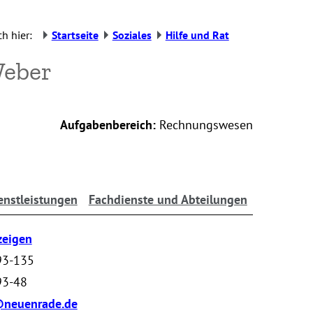
h hier:
Startseite
Soziales
Hilfe und Rat
Weber
Aufgabenbereich:
Rechnungswesen
enstleistungen
Fachdienste und Abteilungen
zeigen
93-135
93-48
@neuenrade.de