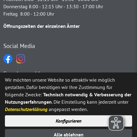
Donnerstag 8:00 - 12:15 Uhr - 13:30 - 17:00 Uhr
Freitag 8:00 - 12:00 Uhr
Öffnungszeiten der einzelnen Ämter
Social Media
Sprachauswahl
Wir möchten unsere Website so attraktiv wie möglich
gestalten. Dafür benötigen wir Ihre Zustimmung für
Möchten Sie von
Google Translate
bereitgestellte externe Inh
folgende Zwecke:
Technisch notwendig & Verbesserung der
Nutzungserfahrungen
. Die Einstellung kann jederzeit unter
Ja
Immer
Datenschutzerklärung
angepasst werden.
Konfigurieren
Sitemap
Impressum
Datenschutz
Alle ablehnen