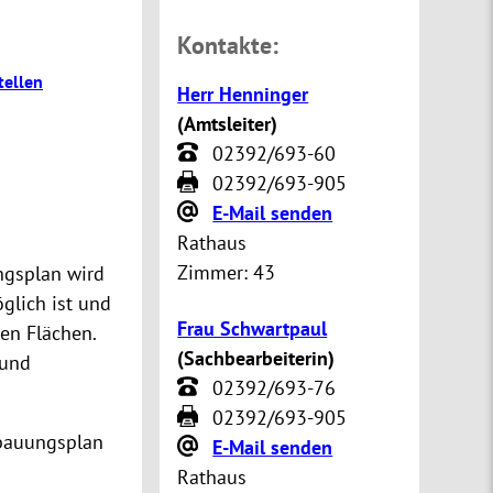
Kontakte:
tellen
Herr Henninger
(
Amtsleiter
)
02392/693-60
02392/693-905
E-Mail senden
Rathaus
Zimmer:
43
ngsplan wird
glich ist und
Frau Schwartpaul
en Flächen.
(
Sachbearbeiterin
)
 und
02392/693-76
02392/693-905
bauungsplan
E-Mail senden
Rathaus