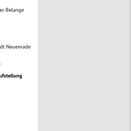
her Belange
adt Neuenrade
n.
ufstellung