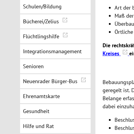
Schulen/Bildung
Art der
Maß der
Bücherei/Zelius
Überbau
Örtliche
Flüchtlingshilfe
Die rechtskr
Integrationsmanagement
Kreises
e
Senioren
Neuenrader Bürger-Bus
Bebauungsplä
geregelt ist.
Ehrenamtskarte
Belange erfas
dabei einzuha
Gesundheit
Beschlu
Hilfe und Rat
Beschlus