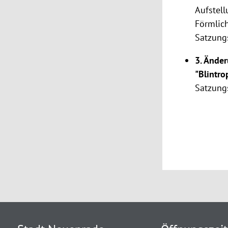
Aufstel
Förmlic
Satzung
3. Ände
"Blintro
Satzu