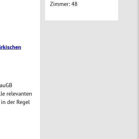
Zimmer:
48
rkischen
BauGB
lle relevanten
 in der Regel