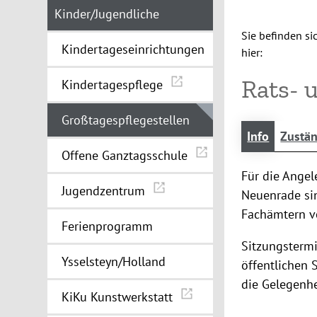
Kinder/Jugendliche
Sie befinden si
Kindertageseinrichtungen
hier:
Rats- 
Kindertagespflege
Großtagespflegestellen
Info
Zustän
Offene Ganztagsschule
Für die Angel
Jugendzentrum
Neuenrade sin
Fachämtern ve
Ferienprogramm
Sitzungsterm
Ysselsteyn/Holland
öffentlichen
die Gelegenhe
KiKu Kunstwerkstatt