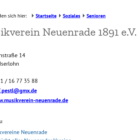
den sich hier:
Startseite
Soziales
Senioren
kverein Neuenrade 1891 e.V.
straße 14
Iserlohn
1 / 16 77 35 88
f.pestl@gmx.de
.musikverein-neuenrade.de
u
kvereine Neuenrade