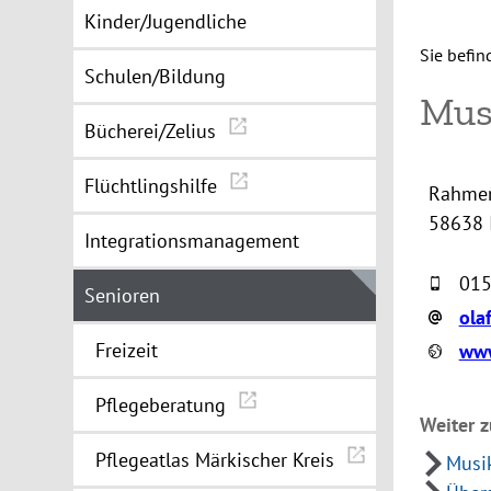
Kinder/Jugendliche
Sie befin
Schulen/Bildung
Musi
Bücherei/Zelius
Flüchtlingshilfe
Rahmen
58638 
Integrationsmanagement
015
Senioren
ola
Freizeit
www
Pflegeberatung
Weiter z
Pflegeatlas Märkischer Kreis
Musi