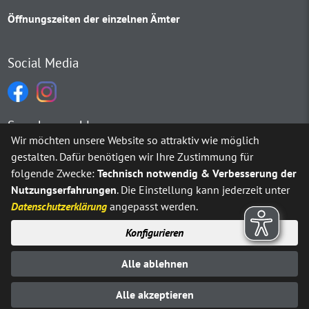
Öffnungszeiten der einzelnen Ämter
Social Media
Sprachauswahl
Wir möchten unsere Website so attraktiv wie möglich
gestalten. Dafür benötigen wir Ihre Zustimmung für
Möchten Sie von
Google Translate
bereitgestellte externe Inh
folgende Zwecke:
Technisch notwendig & Verbesserung der
Nutzungserfahrungen
. Die Einstellung kann jederzeit unter
Ja
Immer
Datenschutzerklärung
angepasst werden.
Konfigurieren
Sitemap
Impressum
Datenschutz
Alle ablehnen
Erklärung zur Barrierefreiheit
Kontakt
© Stadt Neuenrade 2025
Alle akzeptieren