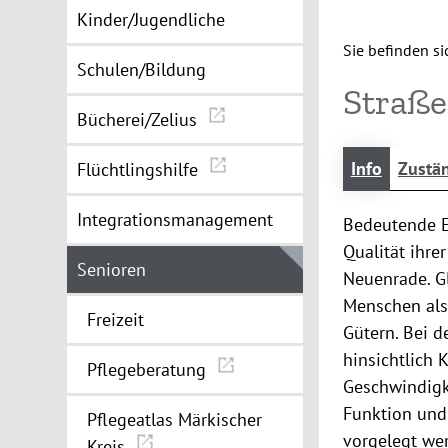
Kinder/Jugendliche
Sie befinden sic
Schulen/Bildung
Straß
Bücherei/Zelius
Info
Zustän
Flüchtlingshilfe
Integrationsmanagement
Bedeutende E
Qualität ihre
Senioren
Neuenrade. G
Menschen als
Freizeit
Gütern. Bei d
hinsichtlich 
Pflegeberatung
Geschwindigk
Funktion und
Pflegeatlas Märkischer
vorgelegt we
Kreis