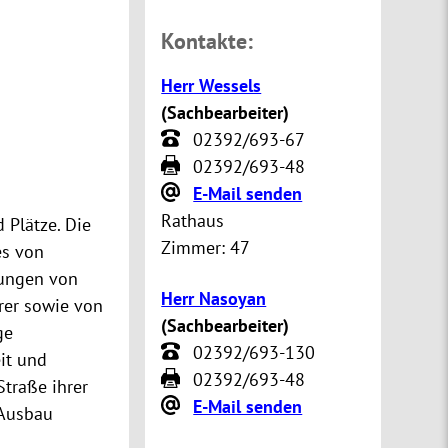
Kontakte:
Herr Wessels
(
Sachbearbeiter
)
02392/693-67
02392/693-48
E-Mail senden
Rathaus
Plätze. Die
Zimmer:
47
es von
rungen von
Herr Nasoyan
rer sowie von
(
Sachbearbeiter
)
ge
02392/693-130
eit und
02392/693-48
traße ihrer
E-Mail senden
 Ausbau