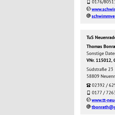
0176/8051
TuS Neuenrade
Thomas Bonra
Sonstige Date
VNr. 115012,
Südstraße 23
58809 Neuen
02392 / 62
0177 / 726
www.tt-neu
tbonrath@