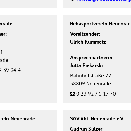
nrade
Rehasportverein Neuenrade
er:
Vorsitzender:
h
Ulrich Kummetz
 1
Ansprechpartnerin:
rade
Jutta Piekarski
2 39 94 4
Bahnhofstraße 22
58809 Neuenrade
0 23 92 / 6 17 70
erein Neuenrade
SGV Abt. Neuenrade e.V.
Gudrun Sulzer