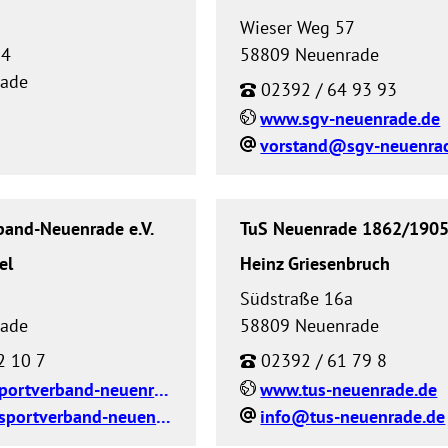
Wieser Weg 57
14
58809 Neuenrade
rade
02392 / 64 93 93
www.sgv-neuenrade.de
vorstand@sgv-neuenra
band-Neuenrade e.V.
TuS Neuenrade 1862/1905 
el
Heinz Griesenbruch
Südstraße 16a
rade
58809 Neuenrade
2 10 7
02392 / 61 79 8
www.stadtsportverband-neuenrade.de
www.tus-neuenrade.de
info@stadtsportverband-neuenrade.de
info@tus-neuenrade.de