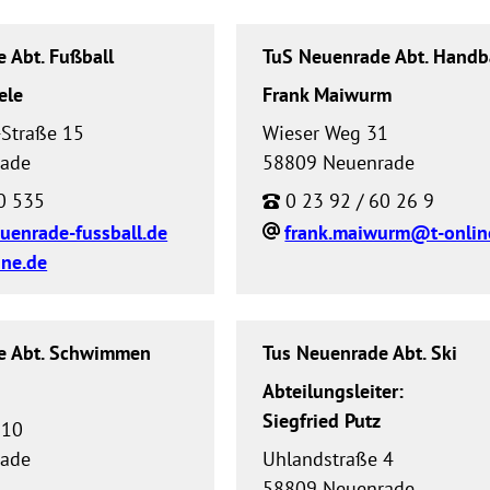
 Abt. Fußball
TuS Neuenrade Abt. Handb
ele
Frank Maiwurm
-Straße 15
Wieser Weg 31
rade
58809 Neuenrade
0 535
0 23 92 / 60 26 9
uenrade-fussball.de
frank.maiwurm@t-onlin
ne.de
e Abt. Schwimmen
Tus Neuenrade Abt. Ski
Abteilungsleiter:
Siegfried Putz
 10
rade
Uhlandstraße 4
58809 Neuenrade