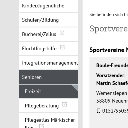
Kinder/Jugendliche
Sie befinden sich hi
Schulen/Bildung
Sportver
Bücherei/Zelius
Flüchtlingshilfe
Sportvereine
Integrationsmanagement
Boule-Freund
Vorsitzender:
Senioren
Martin Schaef
Freizeit
Wemensiepen
58809 Neuen
Pflegeberatung
0152/5305
Pflegeatlas Märkischer
Kreis