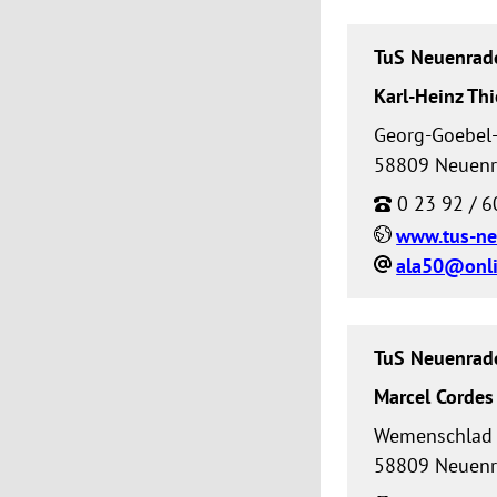
TuS Neuenrade
Karl-Heinz Thi
Georg-Goebel
58809 Neuen
0 23 92 / 6
www.tus-ne
ala50@onli
TuS Neuenrad
Marcel Cordes
Wemenschlad
58809 Neuen