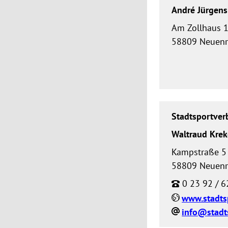
André Jürgens
Am Zollhaus 
58809 Neuen
Stadtsportver
Waltraud Krek
Kampstraße 5
58809 Neuen
0 23 92 / 6