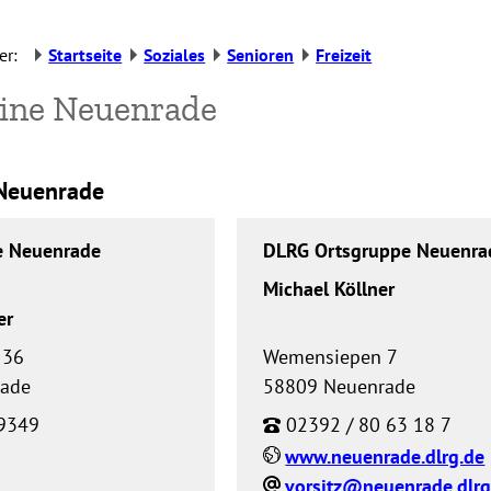
er:
Startseite
Soziales
Senioren
Freizeit
eine Neuenrade
 Neuenrade
e Neuenrade
DLRG Ortsgruppe Neuenrad
Michael Köllner
er
 36
Wemensiepen 7
rade
58809 Neuenrade
9349
02392 / 80 63 18 7
www.neuenrade.dlrg.de
vorsitz@neuenrade.dlrg