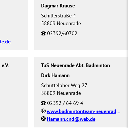
Dagmar Krause
Schillerstraße 4
58809 Neuenrade
02392/60702
de.de
e.V.
TuS Neuenrade Abt. Badminton
Dirk Hamann
Schütteloher Weg 27
58809 Neuenrade
02392 / 64 69 4
www.badmintonteam-neuenrade.de
Hamann.cnd@web.de