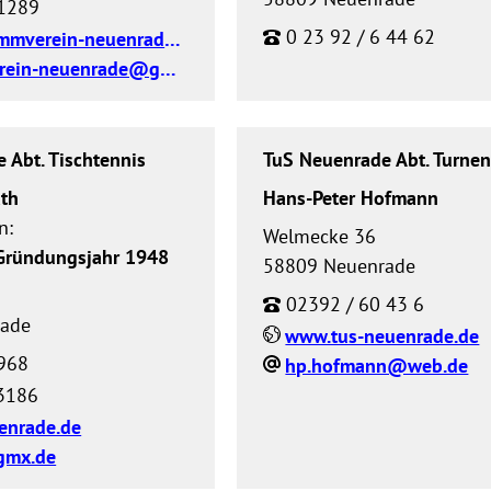
1289
0 23 92 / 6 44 62
www.schwimmverein-neuenrade.de
schwimmverein-neuenrade@gmx.de
 Abt. Tischtennis
TuS Neuenrade Abt. Turne
th
Hans-Peter Hofmann
n:
Welmecke 36
 Gründungsjahr 1948
58809 Neuenrade
02392 / 60 43 6
rade
www.tus-neuenrade.de
968
hp.hofmann@web.de
3186
enrade.de
gmx.de