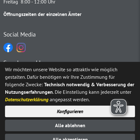
Freitag 8:00 - 12:00 Uhr
Öffnungszeiten der einzelnen Ämter
Social Media
Sprachauswahl
Wir möchten unsere Website so attraktiv wie möglich
gestalten. Dafür benötigen wir Ihre Zustimmung für
Möchten Sie von
Google Translate
bereitgestellte externe Inh
folgende Zwecke:
Technisch notwendig & Verbesserung der
Nutzungserfahrungen
. Die Einstellung kann jederzeit unter
Ja
Immer
Datenschutzerklärung
angepasst werden.
Konfigurieren
Sitemap
Impressum
Datenschutz
Alle ablehnen
Erklärung zur Barrierefreiheit
Kontakt
© Stadt Neuenrade 2025
Alle akzeptieren