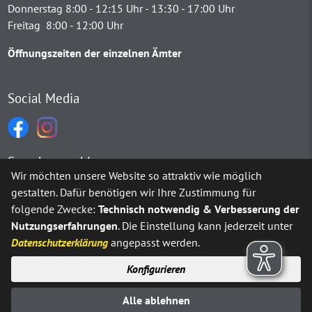
Donnerstag 8:00 - 12:15 Uhr - 13:30 - 17:00 Uhr
Freitag 8:00 - 12:00 Uhr
Öffnungszeiten der einzelnen Ämter
Social Media
Sprachauswahl
Wir möchten unsere Website so attraktiv wie möglich
gestalten. Dafür benötigen wir Ihre Zustimmung für
Möchten Sie von
Google Translate
bereitgestellte externe Inh
folgende Zwecke:
Technisch notwendig & Verbesserung der
Nutzungserfahrungen
. Die Einstellung kann jederzeit unter
Ja
Immer
Datenschutzerklärung
angepasst werden.
Konfigurieren
Sitemap
Impressum
Datenschutz
Alle ablehnen