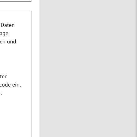
 Daten
rage
nen und
m
ten
code ein,
.