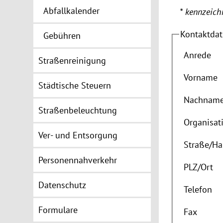
Abfallkalender
* kennzeichn
Kontaktda
Gebühren
Anrede
Straßenreinigung
Vorname
Städtische Steuern
Nachnam
Straßenbeleuchtung
Organisat
Ver- und Entsorgung
Straße
/
Ha
Personennahverkehr
PLZ
/
Ort
Datenschutz
Telefon
Formulare
Fax