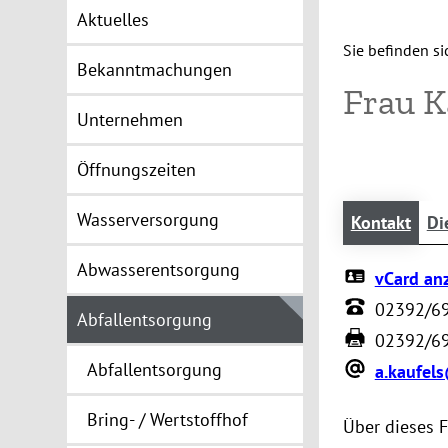
Aktuelles
Sie befinden sic
Bekanntmachungen
Frau K
Unternehmen
Öffnungszeiten
Wasserversorgung
Kontakt
Di
Abwasserentsorgung
vCard an
02392/6
Abfallentsorgung
02392/6
Abfallentsorgung
a.kaufel
Bring- / Wertstoffhof
Über dieses 