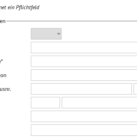
et ein Pflichtfeld
ten
e
*
ion
usnr.