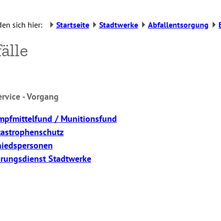
den sich hier:
Startseite
Stadtwerke
Abfallentsorgung
älle
rvice - Vorgang
mpfmittelfund / Munitionsfund
tastrophenschutz
hiedspersonen
rungsdienst Stadtwerke