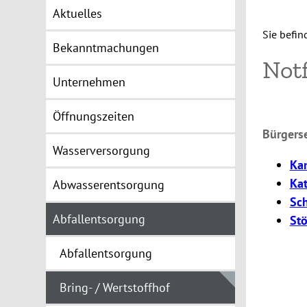
Aktuelles
Sie befin
Bekanntmachungen
Notf
Unternehmen
Öffnungszeiten
Bürgerse
Wasserversorgung
Ka
Ka
Abwasserentsorgung
Sc
Abfallentsorgung
Stö
Abfallentsorgung
Bring- / Wertstoffhof