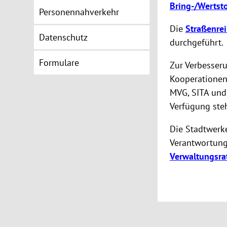
Bring-/Wertst
Personennahverkehr
Die
Straßenre
Datenschutz
durchgeführt.
Formulare
Zur Verbesser
Kooperatione
MVG, SITA und 
Verfügung ste
Die Stadtwer
Verantwortung
Verwaltungsra