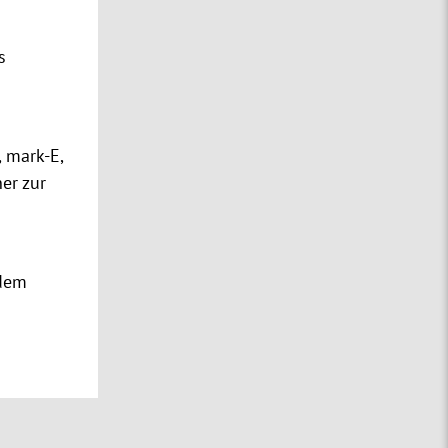
s
 mark-E,
er zur
 dem