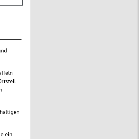
__________
und
affeln
Ortsteil
r
haltigen
e ein