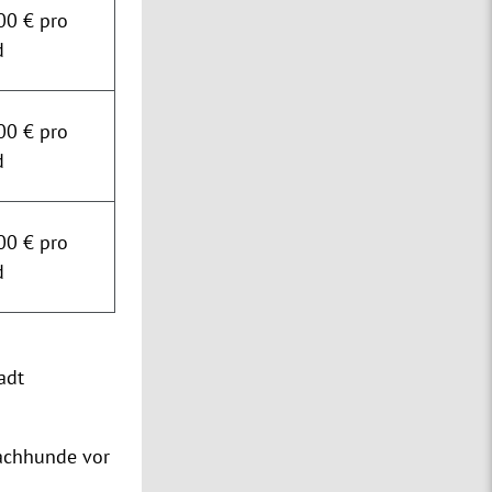
00 € pro
d
00 € pro
d
00 € pro
d
adt
achhunde vor