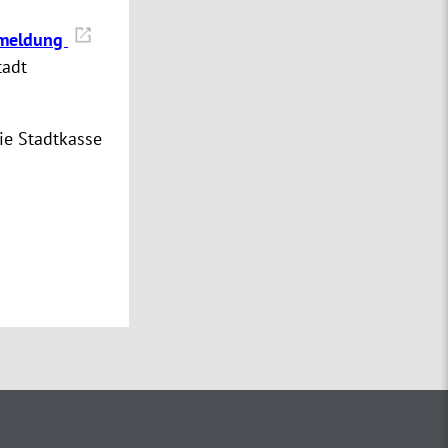
bmeldung
tadt
ie Stadtkasse