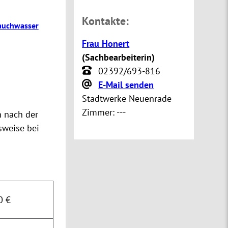
Kontakte:
auchwasser
Frau Honert
(
Sachbearbeiterin
)
02392/693-816
E-Mail senden
Stadtwerke Neuenrade
Zimmer:
---
n nach der
sweise bei
0 €