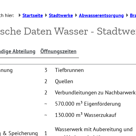
h hier:
Startseite
Stadtwerke
Abwasserentsorgung
Br
sche Daten Wasser - Stadtwe
dige Abteilung
Öffnungszeiten
nnung
3
Tiefbrunnen
2
Quellen
2
Verbundleitungen zu Nachbarwer
~
570.000 m³ Eigenförderung
~
130.000 m³ Wasserzukauf
Wasserwerk mit Aubereitung und
ng & Speicherung
1