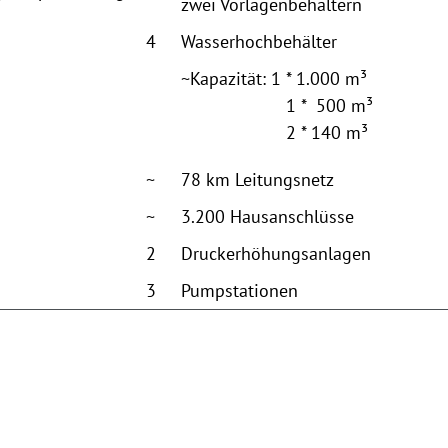
zwei Vorlagenbehältern
4
Wasserhochbehälter
~Kapazität: 1 * 1.000 m³
1 * 500 m³
2 * 140 m³
~
78 km Leitungsnetz
~
3.200 Hausanschlüsse
2
Druckerhöhungsanlagen
3
Pumpstationen