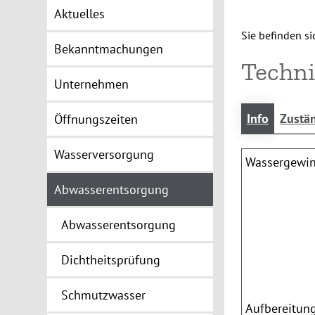
Aktuelles
Sie befinden sic
Bekanntmachungen
Techni
Unternehmen
Info
Zustän
Öffnungszeiten
Wasserversorgung
Wassergewi
Abwasserentsorgung
Abwasserentsorgung
Dichtheitsprüfung
Schmutzwasser
Aufbereitu