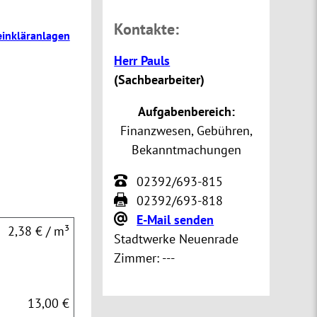
Kontakte:
einkläranlagen
Herr Pauls
(
Sachbearbeiter
)
Aufgabenbereich:
Finanzwesen, Gebühren,
Bekanntmachungen
02392/693-815
02392/693-818
E-Mail senden
2,38 € / m³
Stadtwerke Neuenrade
Zimmer:
---
13,00 €