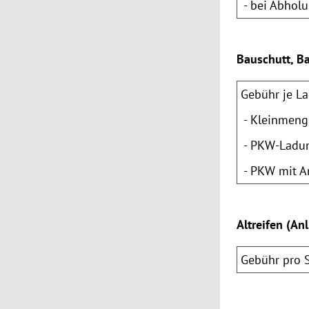
- bei Abholu
Bauschutt, B
Gebühr je La
- Kleinmenge
- PKW-Ladung
- PKW mit An
Altreifen (An
Gebühr pro 