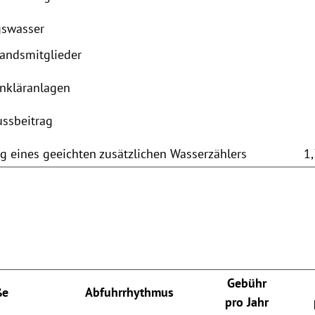
gswasser
bandsmitglieder
inkläranlagen
ussbeitrag
ng eines geeichten zusätzlichen Wasserzählers
1
Gebühr
ße
Abfuhrrhythmus
pro Jahr