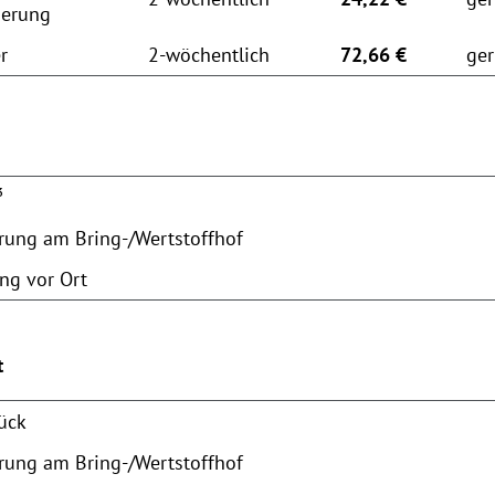
ierung
r
2-wöchentlich
72,66 €
ger
³
erung am Bring-/Wertstoffhof
ng vor Ort
t
tück
erung am Bring-/Wertstoffhof