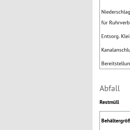
Niederschla
für Ruhrver
Entsorg. Kle
Kanalanschl
Bereitstellu
Abfall
Restmüll
Behältergrö