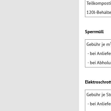
Teilkompost
120l-Behälte
Sperrmüll
Gebühr je m
- bei Anlief
- bei Abholu
Elektroschrot
Gebühr je S
- bei Anlief