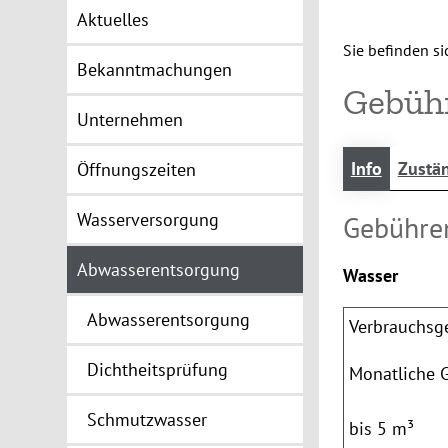
Aktuelles
Sie befinden sic
Bekanntmachungen
Gebüh
Unternehmen
Info
Zustän
Öffnungszeiten
Wasserversorgung
Gebühre
Abwasserentsorgung
Wasser
Abwasserentsorgung
Verbrauchsg
Dichtheitsprüfung
Monatliche 
Schmutzwasser
bis 5 m³