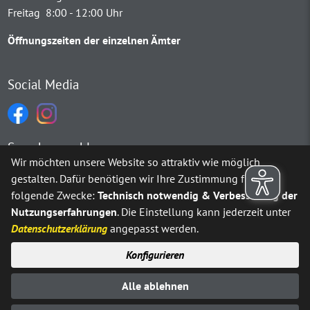
Freitag 8:00 - 12:00 Uhr
Öffnungszeiten der einzelnen Ämter
Social Media
Sprachauswahl
Wir möchten unsere Website so attraktiv wie möglich
gestalten. Dafür benötigen wir Ihre Zustimmung für
Möchten Sie von
Google Translate
bereitgestellte externe Inh
folgende Zwecke:
Technisch notwendig & Verbesserung der
Nutzungserfahrungen
. Die Einstellung kann jederzeit unter
Ja
Immer
Datenschutzerklärung
angepasst werden.
Konfigurieren
Sitemap
Impressum
Datenschutz
Alle ablehnen
Erklärung zur Barrierefreiheit
Kontakt