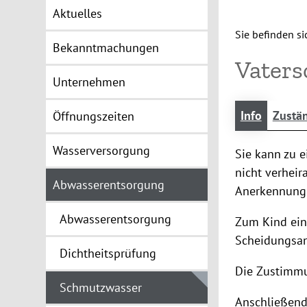
Aktuelles
Sie befinden sic
Bekanntmachungen
Vaters
Unternehmen
Info
Zustän
Öffnungszeiten
Wasserversorgung
Sie kann zu 
nicht verheir
Abwasserentsorgung
Anerkennung o
Abwasserentsorgung
Zum Kind eine
Scheidungsan
Dichtheitsprüfung
Die Zustimmun
Schmutzwasser
Anschließend