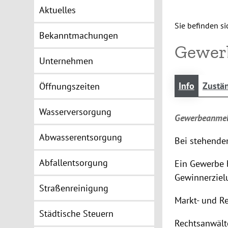
Aktuelles
Sie befinden sic
Bekanntmachungen
Gewer
Unternehmen
Info
Zustän
Öffnungszeiten
Wasserversorgung
Gewerbeanme
Abwasserentsorgung
Bei stehende
Abfallentsorgung
Ein Gewerbe b
Gewinnerziel
Straßenreinigung
Markt- und R
Städtische Steuern
Rechtsanwälte,