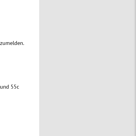
abzumelden.
 und 55c