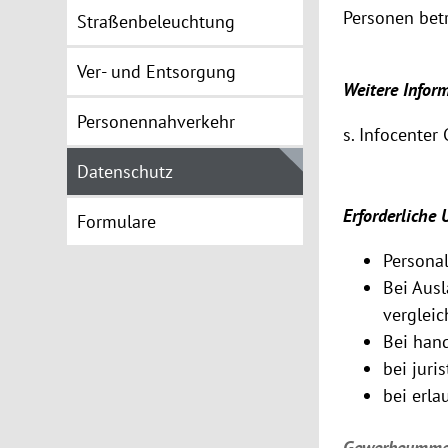
Personen bet
Straßenbeleuchtung
Ver- und Entsorgung
Weitere Infor
Personennahverkehr
s. Infocente
Datenschutz
Erforderliche 
Formulare
Persona
Bei Ausl
vergleic
Bei hand
bei juri
bei erla
Gewerbeumme