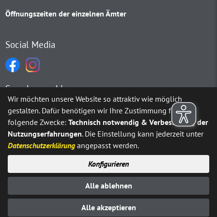
Öffnungszeiten der einzelnen Ämter
Social Media
Sprachauswahl
Wir möchten unsere Website so attraktiv wie möglich
gestalten. Dafür benötigen wir Ihre Zustimmung für
Möchten Sie von
Google Translate
bereitgestellte externe Inh
folgende Zwecke:
Technisch notwendig & Verbesserung der
Nutzungserfahrungen
. Die Einstellung kann jederzeit unter
Ja
Immer
Datenschutzerklärung
angepasst werden.
Konfigurieren
Sitemap
Impressum
Datenschutz
Alle ablehnen
Erklärung zur Barrierefreiheit
Kontakt
© Stadt Neuenrade 2025
Alle akzeptieren