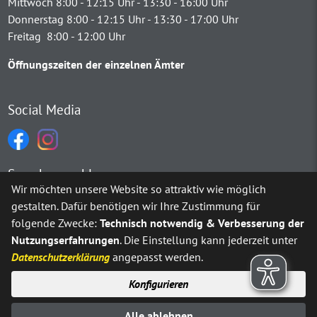
Mittwoch 8:00 - 12:15 Uhr - 13:30 - 16:00 Uhr
Donnerstag 8:00 - 12:15 Uhr - 13:30 - 17:00 Uhr
Freitag 8:00 - 12:00 Uhr
Öffnungszeiten der einzelnen Ämter
Social Media
Sprachauswahl
Wir möchten unsere Website so attraktiv wie möglich
gestalten. Dafür benötigen wir Ihre Zustimmung für
Möchten Sie von
Google Translate
bereitgestellte externe Inh
folgende Zwecke:
Technisch notwendig & Verbesserung der
Nutzungserfahrungen
. Die Einstellung kann jederzeit unter
Ja
Immer
Datenschutzerklärung
angepasst werden.
Konfigurieren
Sitemap
Impressum
Datenschutz
Alle ablehnen