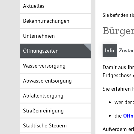
Aktuelles
Sie befinden sic
Bekanntmachungen
Bürger
Unternehmen
Info
Zustän
Öffnungszeiten
Wasserversorgung
Damit aus Ih
Erdgeschoss 
Abwasserentsorgung
Sie erfahren h
Abfallentsorgung
wer der 
Straßenreinigung
die
Öffn
Städtische Steuern
Außerdem erh